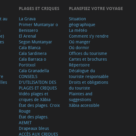
PLAGES ET CRIQUES
PLANIFIEZ VOTRE VOYAGE
t au
La Grava
Situation
Primer Muntanyar o
géographique
a
Benissero
La météo
e)
El Arenal
Comment s'y rendre
ves
Segon Muntanyar
Oú manger
Cala Blanca
Oú dormir
Cala Sardinera
Offices du tourisme
Cala Barraca o
Cartes et brochures
Portitxol
Répertoire
Cala Granadella
Décalogue du
re
CONSEILS
touriste responsable
lles
D'UTILISATION DES
Droits et obligations
PLAGES ET CRIQUES
du touriste
Vidéo plages et
Plaintes and
criques de Xàbia
suggestions
État des plages. Croix
Xàbia accessible
Rouge
État des plages.
AEMET
Drapeaux bleus
ACCÈS AUX CRIQUES