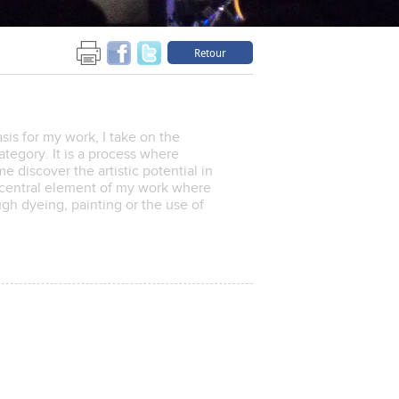
Retour
sis for my work, I take on the
tegory. It is a process where
e discover the artistic potential in
 central element of my work where
gh dyeing, painting or the use of