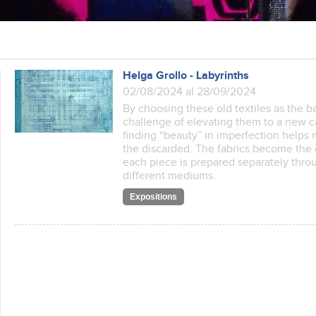
Helga Grollo - Labyrinths
02/08/2024 al 28/09/2024
By choosing these old textiles as the ba
challenge of elevating them to a new ca
finding “beauty” in imperfection helps m
the discarded. The fabrics become the
each piece is prepared separately throu
different mediums.
Expositions