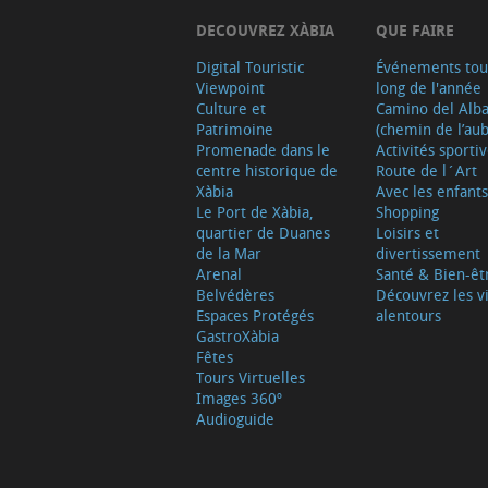
DECOUVREZ XÀBIA
QUE FAIRE
Digital Touristic
Événements tou
Viewpoint
long de l'année
Culture et
Camino del Alb
Patrimoine
(chemin de l’aub
Promenade dans le
Activités sporti
centre historique de
Route de l´Art
Xàbia
Avec les enfants
Le Port de Xàbia,
Shopping
quartier de Duanes
Loisirs et
de la Mar
divertissement
Arenal
Santé & Bien-êt
Belvédères
Découvrez les vi
Espaces Protégés
alentours
GastroXàbia
Fêtes
Tours Virtuelles
Images 360º
Audioguide