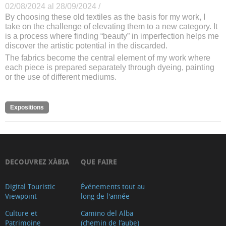
02/08/2024 al 28/09/2024 /
By choosing these old textiles as the basis for my work, I
take on the challenge of elevating them to a new category. It
is a process where finding “beauty” in imperfection helps me
discover the artistic potential in the discarded.
The fabrics become the central element of my work where
each piece is prepared separately through dyeing, painting
or the use of different mediums.
Expositions
DECOUVREZ XÀBIA
QUE FAIRE
Digital Touristic
Événements tout au
Viewpoint
long de l'année
Culture et
Camino del Alba
Patrimoine
(chemin de l’aube)