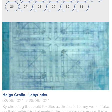
26
27
28
29
30
31
Helga Grollo - Labyrinths
02/08/2024 al 28/09/2024
By choosing these old textiles as the basis for my work, I take
on the challenge of elevating them to a new category. It is a