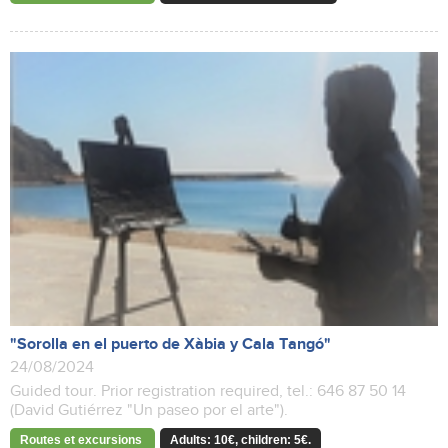
"Sorolla en el puerto de Xàbia y Cala Tangó"
24/08/2024
Guided tour. Prior registration required, tel.: 646 87 50 14
(David Gutiérrez "Un paseo por el arte").
Routes et excursions
Adults: 10€, children: 5€.