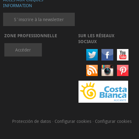
INFORMATION
S´inscrire à la newsletter
ZONE PROFESSIONNELLE
SUR LES RÉSEAUX
SOCIAUX
Accéder
Protección de datos
·
Configurar cookies
·
Configurar cookies