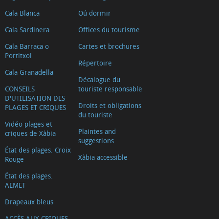
Cala Blanca
Oú dormir
Cala Sardinera
Offices du tourisme
Cala Barraca o
Cartes et brochures
Portitxol
Répertoire
Cala Granadella
Décalogue du
CONSEILS
touriste responsable
D'UTILISATION DES
Droits et obligations
PLAGES ET CRIQUES
du touriste
Vidéo plages et
Plaintes and
criques de Xàbia
suggestions
État des plages. Croix
Xàbia accessible
Rouge
État des plages.
AEMET
Drapeaux bleus
ACCÈS AUX CRIQUES