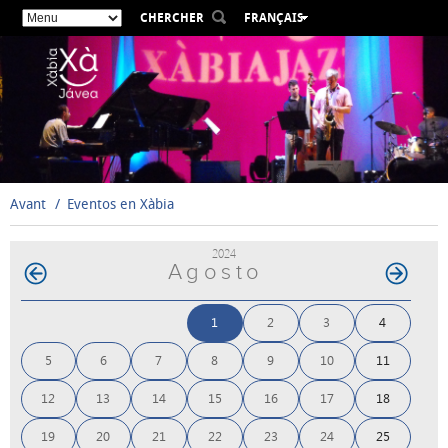
CHERCHER
FRANÇAIS
ESPAÑOL
VALENCIÀ
ENGLISH
DEUTSCH
РУССКИЙ
Avant
Eventos en Xàbia
2024
Agosto
1
2
3
4
5
6
7
8
9
10
11
12
13
14
15
16
17
18
19
20
21
22
23
24
25