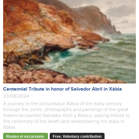
Centennial Tribute in honor of Salvador Abril in Xàbia
23/08/2024
A journey to the picturesque Xàbia of the early century
through the prints, photographs and paintings of the great
Valencian painter Salvador Abril y Blasco, paying tribute to
the centenary of his death and remembering his stays in
Xàbia.
Routes et excursions
Free. Voluntary contribution