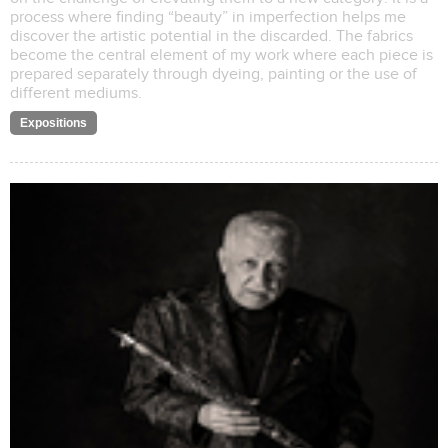
process where finding “beauty” in imperfection helps me
discover the artistic potential in the discarded. The fabrics
become the central element of my work where each piece is
prepared separately through dyeing, painting or the use of
different mediums.
Expositions