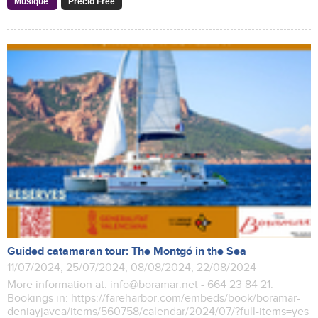
Musique
Precio Free
Guided catamaran tour: The Montgó in the Sea
11/07/2024, 25/07/2024, 08/08/2024, 22/08/2024
More information at: info@boramar.net - 664 23 84 21.
Bookings in: https://fareharbor.com/embeds/book/boramar-
deniayjavea/items/560758/calendar/2024/07/?full-items=yes