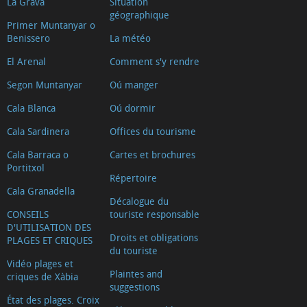
La Grava
Situation
géographique
Primer Muntanyar o
Benissero
La météo
El Arenal
Comment s'y rendre
Segon Muntanyar
Oú manger
Cala Blanca
Oú dormir
Cala Sardinera
Offices du tourisme
Cala Barraca o
Cartes et brochures
Portitxol
Répertoire
Cala Granadella
Décalogue du
CONSEILS
touriste responsable
D'UTILISATION DES
Droits et obligations
PLAGES ET CRIQUES
du touriste
Vidéo plages et
Plaintes and
criques de Xàbia
suggestions
État des plages. Croix