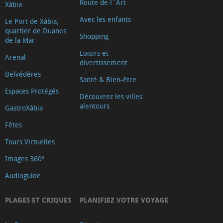
Route de l´Art
Xàbia
Avec les enfants
Le Port de Xàbia,
quartier de Duanes
Shopping
de la Mar
Loisirs et
Arenal
divertissement
Belvédères
Santé & Bien-être
Espaces Protégés
Découvrez les villes
alentours
GastroXàbia
Fêtes
Tours Virtuelles
Images 360º
Audioguide
PLAGES ET CRIQUES
PLANIFIEZ VOTRE VOYAGE