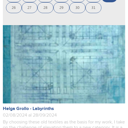
26
27
28
29
30
31
Helga Grollo - Labyrinths
02/08/2024 al 28/09/2024
By choosing these old textiles as the basis for my work, I take
on the challenge of elevating them to a new category. It is a