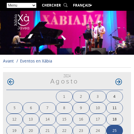
CHERCHER
FRANÇAIS
ESPAÑOL
VALENCIÀ
ENGLISH
DEUTSCH
РУССКИЙ
Avant
Eventos en Xàbia
2024
Agosto
1
2
3
4
5
6
7
8
9
10
11
12
13
14
15
16
17
18
19
20
21
22
23
24
25