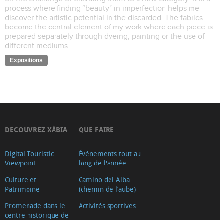
process where finding “beauty” in imperfection helps me
discover the artistic potential in the discarded. The fabrics
become the central element of my work where each piece is
prepared separately through dyeing, painting or the use of
different mediums.
Expositions
DECOUVREZ XÀBIA
QUE FAIRE
Digital Touristic
Événements tout au
Viewpoint
long de l'année
Culture et
Camino del Alba
Patrimoine
(chemin de l’aube)
Promenade dans le
Activités sportives
centre historique de