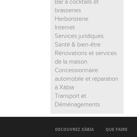
Bar à cocktails et
brasseries
Herboristerie
Internet
Services juridiques
Santé & bien-être
Rénovations et services
de la maison
Concessionnaire
automobile et réparation
à Xàbia
Transport et
Déménagements
DECOUVREZ XÀBIA
QUE FAIRE