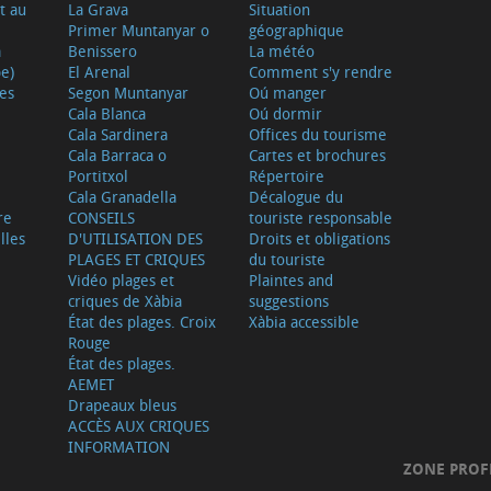
t au
La Grava
Situation
Primer Muntanyar o
géographique
a
Benissero
La météo
e)
El Arenal
Comment s'y rendre
ves
Segon Muntanyar
Oú manger
Cala Blanca
Oú dormir
Cala Sardinera
Offices du tourisme
Cala Barraca o
Cartes et brochures
Portitxol
Répertoire
Cala Granadella
Décalogue du
re
CONSEILS
touriste responsable
lles
D'UTILISATION DES
Droits et obligations
PLAGES ET CRIQUES
du touriste
Vidéo plages et
Plaintes and
criques de Xàbia
suggestions
État des plages. Croix
Xàbia accessible
Rouge
État des plages.
AEMET
Drapeaux bleus
ACCÈS AUX CRIQUES
INFORMATION
ZONE PROF