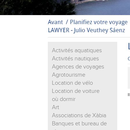
Avant
Planifiez votre voyage
LAWYER - Julio Veuthey Sáenz
Activités aquatiques
Activités nautiques
C
Agences de voyages
Agrotourisme
Location de vélo
Location de voiture
I
où dormir
Art
Associations de Xàbia
Banques et bureau de