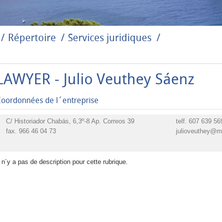
Répertoire
Services juridiques
LAWYER - Julio Veuthey Sáenz
oordonnées de l´entreprise
C/ Historiador Chabás, 6,3º-8 Ap. Correos 39
telf.
607 639 56
fax. 966 46 04 73
julioveuthey@
l n´y a pas de description pour cette rubrique.