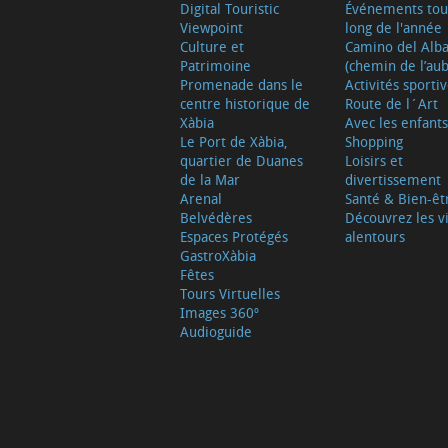
Digital Touristic
Événements tou
Viewpoint
long de l'année
Culture et
Camino del Alb
Patrimoine
(chemin de l’aub
Promenade dans le
Activités sporti
centre historique de
Route de l´Art
Xàbia
Avec les enfants
Le Port de Xàbia,
Shopping
quartier de Duanes
Loisirs et
de la Mar
divertissement
Arenal
Santé & Bien-êt
Belvédères
Découvrez les vi
Espaces Protégés
alentours
GastroXàbia
Fêtes
Tours Virtuelles
Images 360º
Audioguide