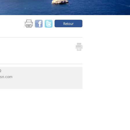
Retour
9
msn.com